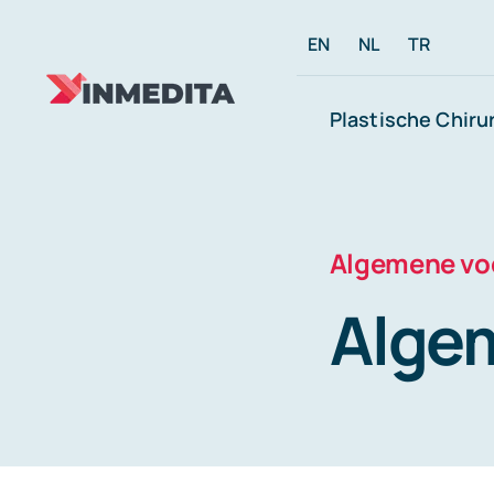
Skip
EN
NL
TR
to
content
Plastische Chiru
Algemene vo
Alge