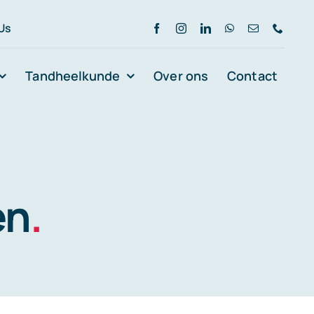
 Us
Tandheelkunde
Over ons
Contact
en
.