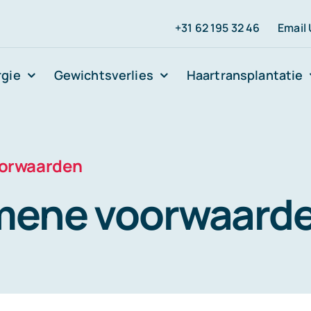
+31 62 195 32 46
Email
rgie
Gewichtsverlies
Haartransplantatie
orwaarden
mene voorwaard