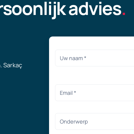
rsoonlijk advies
.
. Sarkaç