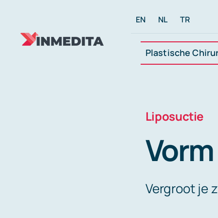
Skip
EN
NL
TR
to
content
Plastische Chiru
Liposuctie
Vorm 
Vergroot je 