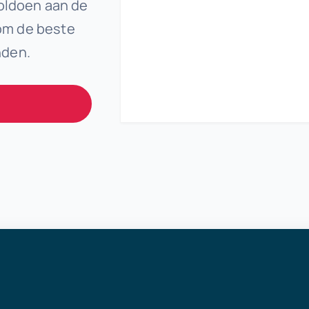
oldoen aan de
om de beste
nden.