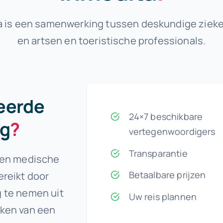
a is een samenwerking tussen deskundige ziek
en artsen en toeristische professionals.
eerde
24×7 beschikbare
ig
?
vertegenwoordigers
Transparantie
eden medische
Betaalbare prijzen
ereikt door
g te nemen uit
Uw reis plannen
aken van een