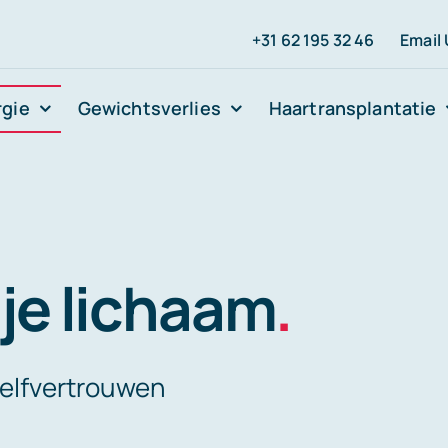
+31 62 195 32 46
Email
rgie
Gewichtsverlies
Haartransplantatie
je lichaam
.
zelfvertrouwen